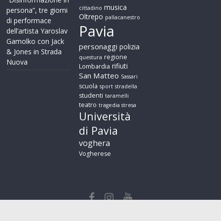
musica
cittadino
persona”, tre giorni
Oltrepo
pallacanestro
di performace
Pavia
dell’artista Yaroslav
Gamolko con Jack
personaggi
polizia
& Jones in Strada
regione
questura
Nuova
rifiuti
Lombardia
San Matteo
Sassari
scuola
sport
stradella
studenti
taramelli
teatro
tragedia stresa
Università
di Pavia
voghera
Vogherese
Copyright © 2026
PaviaPress News
. Tutti i diritti riservati.
Tema:
ColorMag
di ThemeGrill. Powered by
WordPress
.