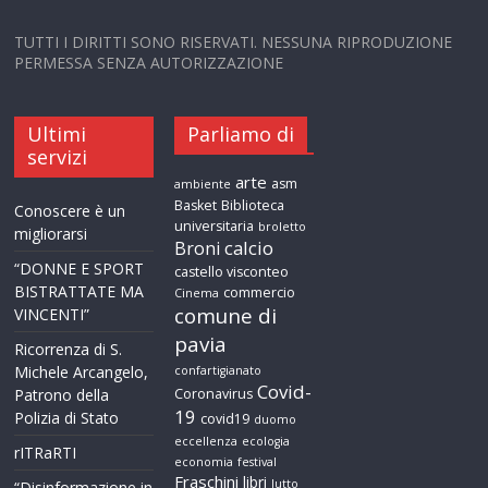
TUTTI I DIRITTI SONO RISERVATI. NESSUNA RIPRODUZIONE
PERMESSA SENZA AUTORIZZAZIONE
Ultimi
Parliamo di
servizi
arte
asm
ambiente
Basket
Biblioteca
Conoscere è un
universitaria
broletto
migliorarsi
calcio
Broni
“DONNE E SPORT
castello visconteo
BISTRATTATE MA
commercio
Cinema
comune di
VINCENTI”
pavia
Ricorrenza di S.
Michele Arcangelo,
confartigianato
Covid-
Patrono della
Coronavirus
19
Polizia di Stato
covid19
duomo
eccellenza
ecologia
rITRaRTI
economia
festival
Fraschini
libri
lutto
“Disinformazione in