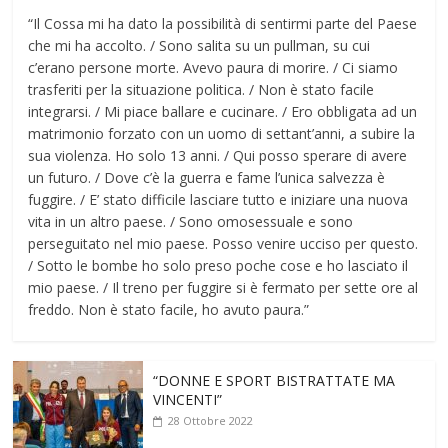
“Il Cossa mi ha dato la possibilità di sentirmi parte del Paese
che mi ha accolto. / Sono salita su un pullman, su cui
c’erano persone morte. Avevo paura di morire. / Ci siamo
trasferiti per la situazione politica. / Non è stato facile
integrarsi. / Mi piace ballare e cucinare. / Ero obbligata ad un
matrimonio forzato con un uomo di settant’anni, a subire la
sua violenza. Ho solo 13 anni. / Qui posso sperare di avere
un futuro. / Dove c’è la guerra e fame l’unica salvezza è
fuggire. / E’ stato difficile lasciare tutto e iniziare una nuova
vita in un altro paese. / Sono omosessuale e sono
perseguitato nel mio paese. Posso venire ucciso per questo.
/ Sotto le bombe ho solo preso poche cose e ho lasciato il
mio paese. / Il treno per fuggire si è fermato per sette ore al
freddo. Non è stato facile, ho avuto paura.”
“DONNE E SPORT BISTRATTATE MA
VINCENTI”
28 Ottobre 2022