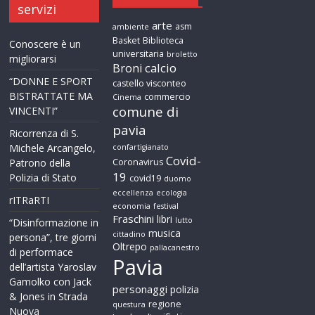
servizi
arte
asm
ambiente
Basket
Biblioteca
Conoscere è un
universitaria
broletto
migliorarsi
calcio
Broni
“DONNE E SPORT
castello visconteo
BISTRATTATE MA
commercio
Cinema
comune di
VINCENTI”
pavia
Ricorrenza di S.
Michele Arcangelo,
confartigianato
Covid-
Patrono della
Coronavirus
19
Polizia di Stato
covid19
duomo
eccellenza
ecologia
rITRaRTI
economia
festival
Fraschini
libri
lutto
“Disinformazione in
musica
cittadino
persona”, tre giorni
Oltrepo
pallacanestro
di performace
Pavia
dell’artista Yaroslav
Gamolko con Jack
personaggi
polizia
& Jones in Strada
regione
questura
Nuova