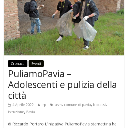
Cronaca
Eventi
PuliamoPavia –
Adolescenti e pulizia della
città
,
,
,
4 Aprile 2022
rp
asm
comune di pavia
fracassi
,
istruzione
Pavia
di Riccardo Portaro L’iniziativa PuliamoPavia stamattina ha