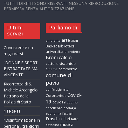
TUTTI I DIRITTI SONO RISERVATI. NESSUNA RIPRODUZIONE
PERMESSA SENZA AUTORIZZAZIONE
Ultimi
Parliamo di
servizi
arte
asm
ambiente
Basket
Biblioteca
Conoscere è un
universitaria
broletto
migliorarsi
calcio
Broni
“DONNE E SPORT
castello visconteo
BISTRATTATE MA
commercio
Cinema
comune di
VINCENTI”
pavia
Ricorrenza di S.
Michele Arcangelo,
confartigianato
Covid-
Patrono della
Coronavirus
19
Polizia di Stato
covid19
duomo
eccellenza
ecologia
rITRaRTI
economia
festival
Fraschini
libri
lutto
“Disinformazione in
musica
cittadino
persona”, tre giorni