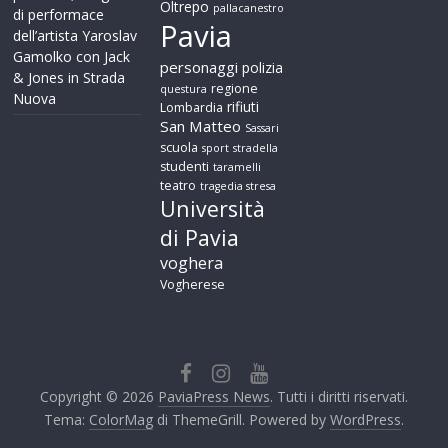
Oltrepo
pallacanestro
di performace
Pavia
dell’artista Yaroslav
Gamolko con Jack
personaggi
polizia
& Jones in Strada
regione
questura
Nuova
rifiuti
Lombardia
San Matteo
Sassari
scuola
sport
stradella
studenti
taramelli
teatro
tragedia stresa
Università
di Pavia
voghera
Vogherese
Copyright © 2026
PaviaPress News
. Tutti i diritti riservati.
Tema:
ColorMag
di ThemeGrill. Powered by
WordPress
.