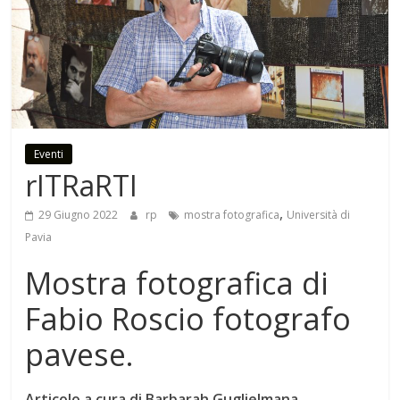
Eventi
rITRaRTI
,
29 Giugno 2022
rp
mostra fotografica
Università di
Pavia
Mostra fotografica di
Fabio Roscio fotografo
pavese.
Articolo a cura di Barbarah Guglielmana