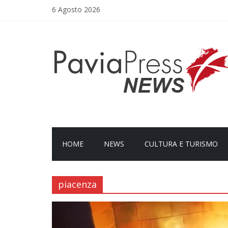
Salta
6 Agosto 2026
al
contenuto
PaviaPress
News
Social
Video
magazine
HOME
NEWS
CULTURA E TURISMO
piacenza