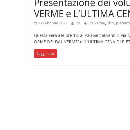
Presentazione dei vo
VERME e L’ULTIMA CE
,
,
14 Febbraio 2022
rp
DalVerme
libri
piacenz
Questa sera alle ore 18, al PalabancaEventi di Via M
ORME DEI DAL VERME” e “L’ULTIMA CENA DI PIE
Leggi tutto