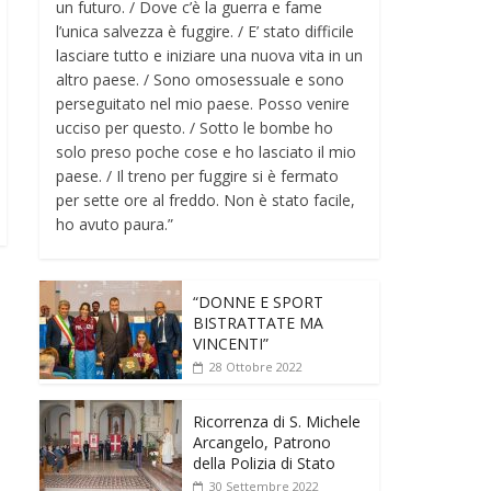
un futuro. / Dove c’è la guerra e fame
l’unica salvezza è fuggire. / E’ stato difficile
lasciare tutto e iniziare una nuova vita in un
altro paese. / Sono omosessuale e sono
perseguitato nel mio paese. Posso venire
ucciso per questo. / Sotto le bombe ho
solo preso poche cose e ho lasciato il mio
paese. / Il treno per fuggire si è fermato
per sette ore al freddo. Non è stato facile,
ho avuto paura.”
“DONNE E SPORT
BISTRATTATE MA
VINCENTI”
28 Ottobre 2022
Ricorrenza di S. Michele
Arcangelo, Patrono
della Polizia di Stato
30 Settembre 2022