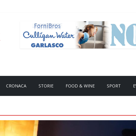
CRONACA
STORIE
FOOD & WINE
SPORT
E