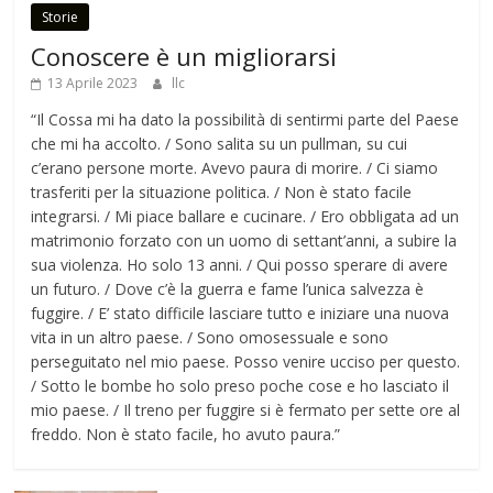
Storie
Conoscere è un migliorarsi
13 Aprile 2023
llc
“Il Cossa mi ha dato la possibilità di sentirmi parte del Paese
che mi ha accolto. / Sono salita su un pullman, su cui
c’erano persone morte. Avevo paura di morire. / Ci siamo
trasferiti per la situazione politica. / Non è stato facile
integrarsi. / Mi piace ballare e cucinare. / Ero obbligata ad un
matrimonio forzato con un uomo di settant’anni, a subire la
sua violenza. Ho solo 13 anni. / Qui posso sperare di avere
un futuro. / Dove c’è la guerra e fame l’unica salvezza è
fuggire. / E’ stato difficile lasciare tutto e iniziare una nuova
vita in un altro paese. / Sono omosessuale e sono
perseguitato nel mio paese. Posso venire ucciso per questo.
/ Sotto le bombe ho solo preso poche cose e ho lasciato il
mio paese. / Il treno per fuggire si è fermato per sette ore al
freddo. Non è stato facile, ho avuto paura.”