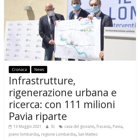
Cronaca
News
Infrastrutture,
rigenerazione urbana e
ricerca: con 111 milioni
Pavia riparte
,
,
,
13 Maggio 2021
llc
casa del giovane
fracassi
Pavia
,
,
piano lombardia
regione Lombardia
San Matteo