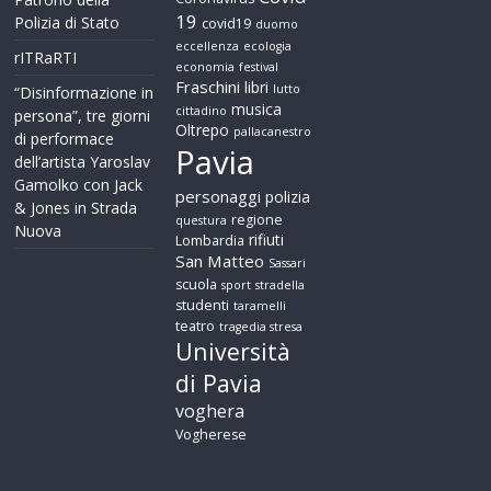
19
Polizia di Stato
covid19
duomo
eccellenza
ecologia
rITRaRTI
economia
festival
Fraschini
libri
lutto
“Disinformazione in
musica
cittadino
persona”, tre giorni
Oltrepo
pallacanestro
di performace
Pavia
dell’artista Yaroslav
Gamolko con Jack
personaggi
polizia
& Jones in Strada
regione
questura
Nuova
rifiuti
Lombardia
San Matteo
Sassari
scuola
sport
stradella
studenti
taramelli
teatro
tragedia stresa
Università
di Pavia
voghera
Vogherese