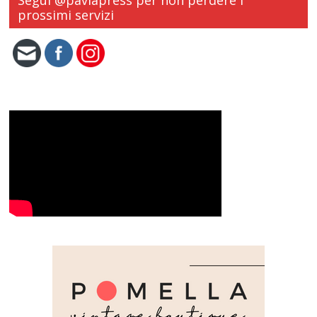
Segui @paviapress per non perdere i
prossimi servizi