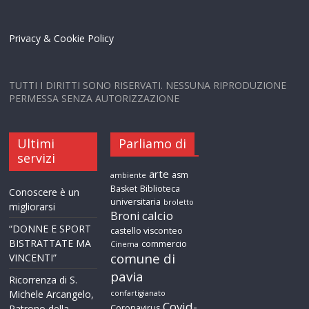
Privacy & Cookie Policy
TUTTI I DIRITTI SONO RISERVATI. NESSUNA RIPRODUZIONE
PERMESSA SENZA AUTORIZZAZIONE
Ultimi
Parliamo di
servizi
arte
asm
ambiente
Basket
Biblioteca
Conoscere è un
universitaria
broletto
migliorarsi
calcio
Broni
“DONNE E SPORT
castello visconteo
BISTRATTATE MA
commercio
Cinema
comune di
VINCENTI”
pavia
Ricorrenza di S.
Michele Arcangelo,
confartigianato
Covid-
Patrono della
Coronavirus