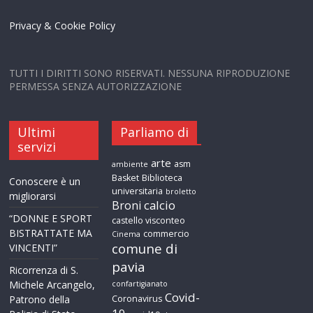
Privacy & Cookie Policy
TUTTI I DIRITTI SONO RISERVATI. NESSUNA RIPRODUZIONE
PERMESSA SENZA AUTORIZZAZIONE
Ultimi
Parliamo di
servizi
arte
asm
ambiente
Basket
Biblioteca
Conoscere è un
universitaria
broletto
migliorarsi
calcio
Broni
“DONNE E SPORT
castello visconteo
BISTRATTATE MA
commercio
Cinema
comune di
VINCENTI”
pavia
Ricorrenza di S.
Michele Arcangelo,
confartigianato
Covid-
Patrono della
Coronavirus