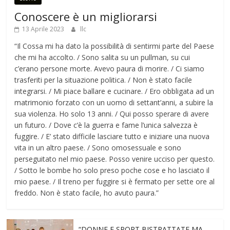
Conoscere è un migliorarsi
13 Aprile 2023
llc
“Il Cossa mi ha dato la possibilità di sentirmi parte del Paese
che mi ha accolto. / Sono salita su un pullman, su cui
c’erano persone morte. Avevo paura di morire. / Ci siamo
trasferiti per la situazione politica. / Non è stato facile
integrarsi. / Mi piace ballare e cucinare. / Ero obbligata ad un
matrimonio forzato con un uomo di settant’anni, a subire la
sua violenza. Ho solo 13 anni. / Qui posso sperare di avere
un futuro. / Dove c’è la guerra e fame l’unica salvezza è
fuggire. / E’ stato difficile lasciare tutto e iniziare una nuova
vita in un altro paese. / Sono omosessuale e sono
perseguitato nel mio paese. Posso venire ucciso per questo.
/ Sotto le bombe ho solo preso poche cose e ho lasciato il
mio paese. / Il treno per fuggire si è fermato per sette ore al
freddo. Non è stato facile, ho avuto paura.”
“DONNE E SPORT BISTRATTATE MA