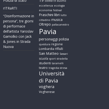
19
Polizia di Stato
covid19
duomo
eccellenza
ecologia
rITRaRTI
economia
festival
Fraschini
libri
lutto
“Disinformazione in
musica
cittadino
persona”, tre giorni
Oltrepo
pallacanestro
di performace
Pavia
dell’artista Yaroslav
Gamolko con Jack
personaggi
polizia
& Jones in Strada
regione
questura
Nuova
rifiuti
Lombardia
San Matteo
Sassari
scuola
sport
stradella
studenti
taramelli
teatro
tragedia stresa
Università
di Pavia
voghera
Vogherese