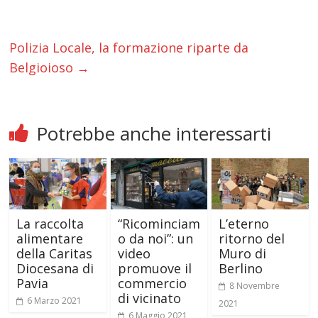
Polizia Locale, la formazione riparte da
Belgioioso
→
Potrebbe anche interessarti
La raccolta
“Ricominciam
L’eterno
alimentare
o da noi”: un
ritorno del
della Caritas
video
Muro di
Diocesana di
promuove il
Berlino
Pavia
commercio
8 Novembre
di vicinato
6 Marzo 2021
2021
6 Maggio 2021