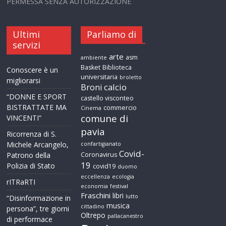
PERMESSA SENZA AUTORIZZAZIONE
Ultimi
Parliamo di
servizi
arte
asm
ambiente
Basket
Biblioteca
Conoscere è un
universitaria
broletto
migliorarsi
calcio
Broni
“DONNE E SPORT
castello visconteo
BISTRATTATE MA
commercio
Cinema
comune di
VINCENTI”
pavia
Ricorrenza di S.
Michele Arcangelo,
confartigianato
Covid-
Patrono della
Coronavirus
19
Polizia di Stato
covid19
duomo
eccellenza
ecologia
rITRaRTI
economia
festival
Fraschini
libri
lutto
“Disinformazione in
musica
cittadino
persona”, tre giorni
Oltrepo
pallacanestro
di performace