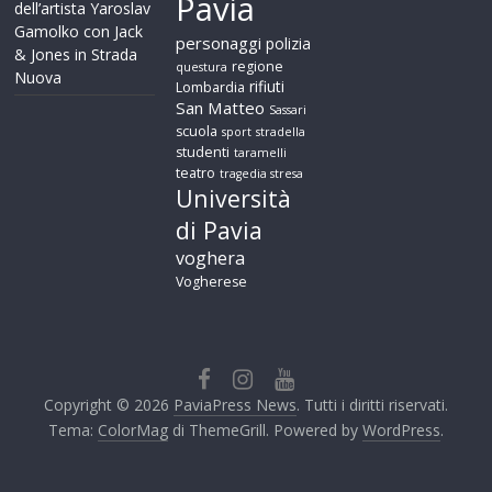
Pavia
dell’artista Yaroslav
Gamolko con Jack
personaggi
polizia
& Jones in Strada
regione
questura
Nuova
rifiuti
Lombardia
San Matteo
Sassari
scuola
sport
stradella
studenti
taramelli
teatro
tragedia stresa
Università
di Pavia
voghera
Vogherese
Copyright © 2026
PaviaPress News
. Tutti i diritti riservati.
Tema:
ColorMag
di ThemeGrill. Powered by
WordPress
.