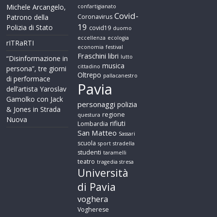
Michele Arcangelo,
confartigianato
Covid-
Patrono della
Coronavirus
19
Polizia di Stato
covid19
duomo
eccellenza
ecologia
rITRaRTI
economia
festival
Fraschini
libri
lutto
“Disinformazione in
musica
cittadino
persona”, tre giorni
Oltrepo
pallacanestro
di performace
Pavia
dell’artista Yaroslav
Gamolko con Jack
personaggi
polizia
& Jones in Strada
regione
questura
Nuova
rifiuti
Lombardia
San Matteo
Sassari
scuola
sport
stradella
studenti
taramelli
teatro
tragedia stresa
Università
di Pavia
voghera
Vogherese