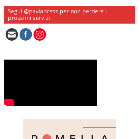
Segui @paviapress per non perdere i
prossimi servizi