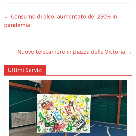
←
Consumo di alcol aumentato del 250% in
pandemia
Nuove telecamere in piazza della Vittoria
→
Ultimi Servizi