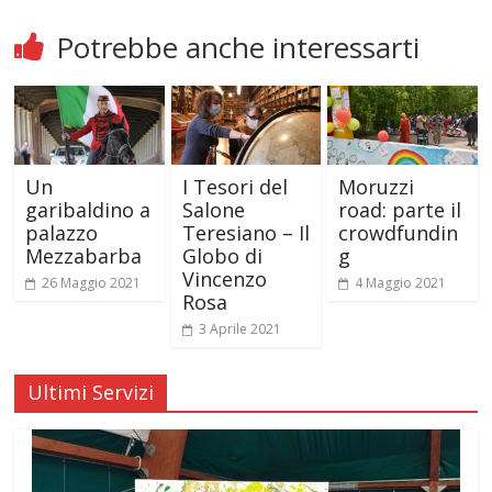
Potrebbe anche interessarti
Un
I Tesori del
Moruzzi
garibaldino a
Salone
road: parte il
palazzo
Teresiano – Il
crowdfundin
Mezzabarba
Globo di
g
Vincenzo
26 Maggio 2021
4 Maggio 2021
Rosa
3 Aprile 2021
Ultimi Servizi