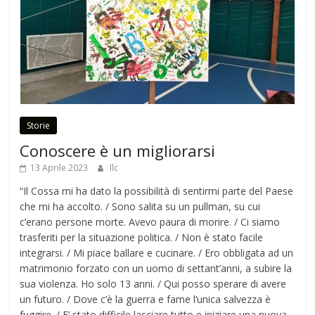
Storie
Conoscere è un migliorarsi
13 Aprile 2023
llc
“Il Cossa mi ha dato la possibilità di sentirmi parte del Paese
che mi ha accolto. / Sono salita su un pullman, su cui
c’erano persone morte. Avevo paura di morire. / Ci siamo
trasferiti per la situazione politica. / Non è stato facile
integrarsi. / Mi piace ballare e cucinare. / Ero obbligata ad un
matrimonio forzato con un uomo di settant’anni, a subire la
sua violenza. Ho solo 13 anni. / Qui posso sperare di avere
un futuro. / Dove c’è la guerra e fame l’unica salvezza è
fuggire. / E’ stato difficile lasciare tutto e iniziare una nuova