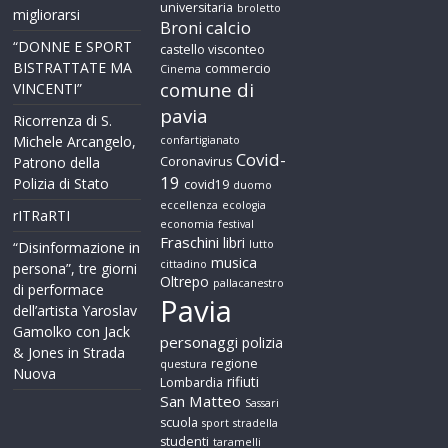
universitaria
broletto
migliorarsi
calcio
Broni
“DONNE E SPORT
castello visconteo
BISTRATTATE MA
commercio
Cinema
comune di
VINCENTI”
pavia
Ricorrenza di S.
Michele Arcangelo,
confartigianato
Covid-
Patrono della
Coronavirus
19
Polizia di Stato
covid19
duomo
eccellenza
ecologia
rITRaRTI
economia
festival
Fraschini
libri
lutto
“Disinformazione in
musica
cittadino
persona”, tre giorni
Oltrepo
pallacanestro
di performace
Pavia
dell’artista Yaroslav
Gamolko con Jack
personaggi
polizia
& Jones in Strada
regione
questura
Nuova
rifiuti
Lombardia
San Matteo
Sassari
scuola
sport
stradella
studenti
taramelli