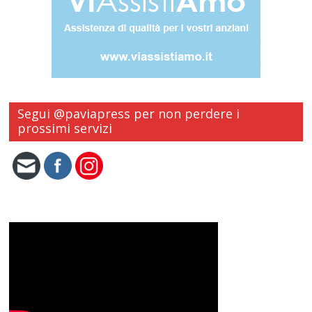
Segui @paviapress per non perdere i
prossimi servizi