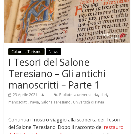
Cultura e Turismo
News
I Tesori del Salone
Teresiano – Gli antichi
manoscritti – Parte 1
,
,
23 Aprile 2021
llc
Biblioteca universitaria
libri
,
,
,
manoscritti
Pavia
Salone Teresiano
Università di Pavia
Continua il nostro viaggio alla scoperta dei Tesori
del Salone Teresiano. Dopo il racconto del
restauro