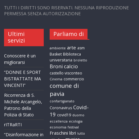
TUTTI I DIRITTI SONO RISERVATI. NESSUNA RIPRODUZIONE
PERMESSA SENZA AUTORIZZAZIONE
Ultimi
Parliamo di
servizi
arte
asm
ambiente
Basket
Biblioteca
Conoscere è un
universitaria
broletto
migliorarsi
calcio
Broni
“DONNE E SPORT
castello visconteo
BISTRATTATE MA
commercio
Cinema
comune di
VINCENTI”
pavia
Ricorrenza di S.
Michele Arcangelo,
confartigianato
Covid-
Patrono della
Coronavirus
19
Polizia di Stato
covid19
duomo
eccellenza
ecologia
rITRaRTI
economia
festival
Fraschini
libri
lutto
“Disinformazione in