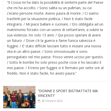
“Il Cossa mi ha dato la possibilità di sentirmi parte del Paese
che mi ha accolto. / Sono salita su un pullman, su cui
c’erano persone morte. Avevo paura di morire. / Ci siamo
trasferiti per la situazione politica. / Non è stato facile
integrarsi. / Mi piace ballare e cucinare. / Ero obbligata ad un
matrimonio forzato con un uomo di settant’anni, a subire la
sua violenza. Ho solo 13 anni. / Qui posso sperare di avere
un futuro. / Dove c’è la guerra e fame l’unica salvezza è
fuggire. / E’ stato difficile lasciare tutto e iniziare una nuova
vita in un altro paese. / Sono omosessuale e sono
perseguitato nel mio paese. Posso venire ucciso per questo.
/ Sotto le bombe ho solo preso poche cose e ho lasciato il
mio paese. / Il treno per fuggire si è fermato per sette ore al
freddo. Non è stato facile, ho avuto paura.”
“DONNE E SPORT BISTRATTATE MA
VINCENTI”
28 Ottobre 2022