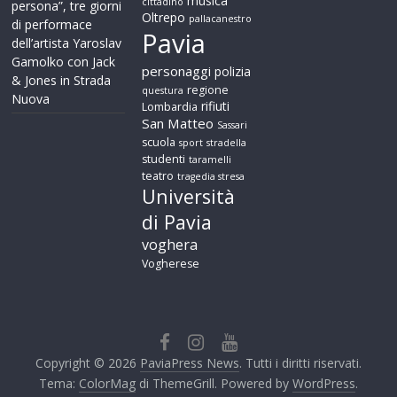
musica
cittadino
persona”, tre giorni
Oltrepo
pallacanestro
di performace
Pavia
dell’artista Yaroslav
Gamolko con Jack
personaggi
polizia
& Jones in Strada
regione
questura
Nuova
rifiuti
Lombardia
San Matteo
Sassari
scuola
sport
stradella
studenti
taramelli
teatro
tragedia stresa
Università
di Pavia
voghera
Vogherese
Copyright © 2026
PaviaPress News
. Tutti i diritti riservati.
Tema:
ColorMag
di ThemeGrill. Powered by
WordPress
.