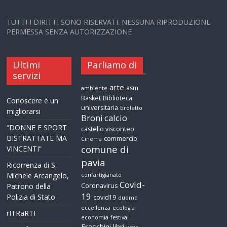
TUTTI I DIRITTI SONO RISERVATI. NESSUNA RIPRODUZIONE
PERMESSA SENZA AUTORIZZAZIONE
Ultimi
Parliamo di
servizi
arte
asm
ambiente
Basket
Biblioteca
Conoscere è un
universitaria
broletto
migliorarsi
calcio
Broni
“DONNE E SPORT
castello visconteo
BISTRATTATE MA
commercio
Cinema
comune di
VINCENTI”
pavia
Ricorrenza di S.
Michele Arcangelo,
confartigianato
Covid-
Patrono della
Coronavirus
19
Polizia di Stato
covid19
duomo
eccellenza
ecologia
rITRaRTI
economia
festival
Fraschini
libri