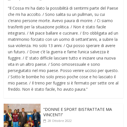
“Il Cossa mi ha dato la possibilità di sentirmi parte del Paese
che mi ha accolto. / Sono salita su un pullman, su cui
c’erano persone morte. Avevo paura di morire. / Ci siamo
trasferiti per la situazione politica. / Non è stato facile
integrarsi. / Mi piace ballare e cucinare. / Ero obbligata ad un
matrimonio forzato con un uomo di settant’anni, a subire la
sua violenza. Ho solo 13 anni. / Qui posso sperare di avere
un futuro. / Dove c’è la guerra e fame l’unica salvezza è
fuggire. / E’ stato difficile lasciare tutto e iniziare una nuova
vita in un altro paese. / Sono omosessuale e sono
perseguitato nel mio paese. Posso venire ucciso per questo.
/ Sotto le bombe ho solo preso poche cose e ho lasciato il
mio paese. / Il treno per fuggire si è fermato per sette ore al
freddo. Non è stato facile, ho avuto paura.”
“DONNE E SPORT BISTRATTATE MA
VINCENTI”
28 Ottobre 2022