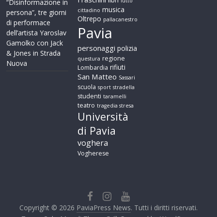
lutto
“Disinformazione in
musica
cittadino
persona”, tre giorni
Oltrepo
pallacanestro
di performace
Pavia
dell’artista Yaroslav
Gamolko con Jack
personaggi
polizia
& Jones in Strada
regione
questura
Nuova
rifiuti
Lombardia
San Matteo
Sassari
scuola
sport
stradella
studenti
taramelli
teatro
tragedia stresa
Università
di Pavia
voghera
Vogherese
Copyright © 2026
PaviaPress News
. Tutti i diritti riservati.