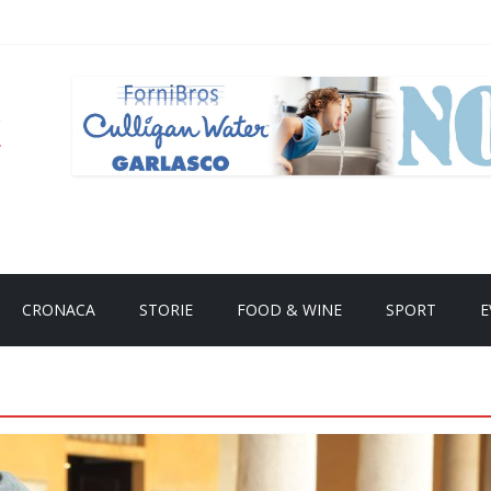
CRONACA
STORIE
FOOD & WINE
SPORT
E