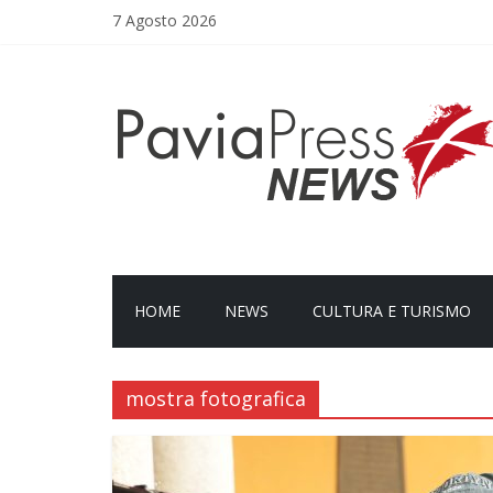
Salta
7 Agosto 2026
al
contenuto
PaviaPress
News
Social
Video
magazine
HOME
NEWS
CULTURA E TURISMO
mostra fotografica