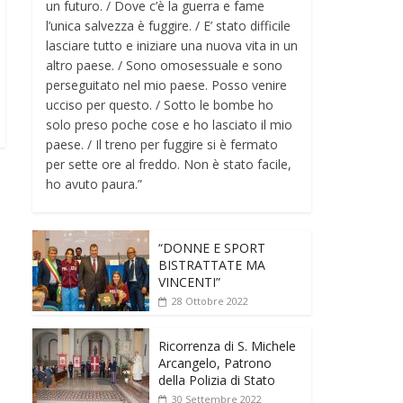
un futuro. / Dove c’è la guerra e fame
l’unica salvezza è fuggire. / E’ stato difficile
lasciare tutto e iniziare una nuova vita in un
altro paese. / Sono omosessuale e sono
perseguitato nel mio paese. Posso venire
ucciso per questo. / Sotto le bombe ho
solo preso poche cose e ho lasciato il mio
paese. / Il treno per fuggire si è fermato
per sette ore al freddo. Non è stato facile,
ho avuto paura.”
“DONNE E SPORT
BISTRATTATE MA
VINCENTI”
28 Ottobre 2022
Ricorrenza di S. Michele
Arcangelo, Patrono
della Polizia di Stato
30 Settembre 2022