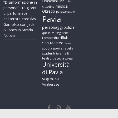
Fraschini
libri
lutto
“Disinformazione in
musica
cittadino
persona”, tre giorni
Oltrepo
pallacanestro
di performace
Pavia
dell’artista Yaroslav
Gamolko con Jack
personaggi
polizia
& Jones in Strada
regione
questura
Nuova
rifiuti
Lombardia
San Matteo
Sassari
scuola
sport
stradella
studenti
taramelli
teatro
tragedia stresa
Università
di Pavia
voghera
Vogherese
Copyright © 2026
PaviaPress News
. Tutti i diritti riservati.