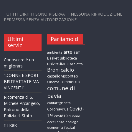
TUTTI I DIRITTI SONO RISERVATI. NESSUNA RIPRODUZIONE
PERMESSA SENZA AUTORIZZAZIONE
Ultimi
Parliamo di
servizi
arte
asm
ambiente
Basket
Biblioteca
Conoscere è un
universitaria
broletto
migliorarsi
calcio
Broni
“DONNE E SPORT
castello visconteo
BISTRATTATE MA
commercio
Cinema
comune di
VINCENTI”
pavia
Ricorrenza di S.
Michele Arcangelo,
confartigianato
Covid-
Patrono della
Coronavirus
19
Polizia di Stato
covid19
duomo
eccellenza
ecologia
rITRaRTI
economia
festival