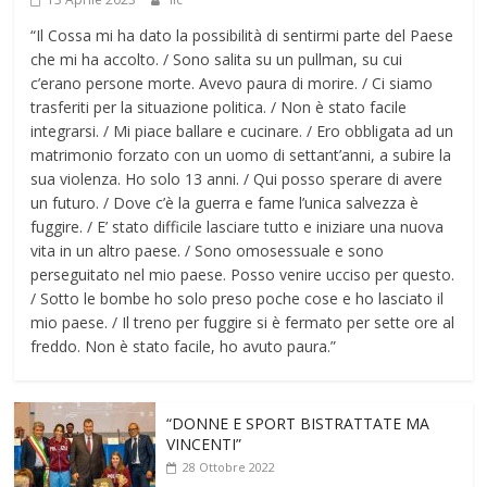
“Il Cossa mi ha dato la possibilità di sentirmi parte del Paese
che mi ha accolto. / Sono salita su un pullman, su cui
c’erano persone morte. Avevo paura di morire. / Ci siamo
trasferiti per la situazione politica. / Non è stato facile
integrarsi. / Mi piace ballare e cucinare. / Ero obbligata ad un
matrimonio forzato con un uomo di settant’anni, a subire la
sua violenza. Ho solo 13 anni. / Qui posso sperare di avere
un futuro. / Dove c’è la guerra e fame l’unica salvezza è
fuggire. / E’ stato difficile lasciare tutto e iniziare una nuova
vita in un altro paese. / Sono omosessuale e sono
perseguitato nel mio paese. Posso venire ucciso per questo.
/ Sotto le bombe ho solo preso poche cose e ho lasciato il
mio paese. / Il treno per fuggire si è fermato per sette ore al
freddo. Non è stato facile, ho avuto paura.”
“DONNE E SPORT BISTRATTATE MA
VINCENTI”
28 Ottobre 2022