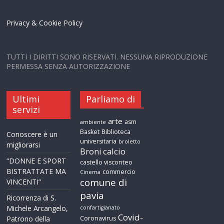
Privacy & Cookie Policy
TUTTI I DIRITTI SONO RISERVATI. NESSUNA RIPRODUZIONE
PERMESSA SENZA AUTORIZZAZIONE
Ultimi
Parliamo di
servizi
arte
asm
ambiente
Basket
Biblioteca
Conoscere è un
universitaria
broletto
migliorarsi
calcio
Broni
“DONNE E SPORT
castello visconteo
BISTRATTATE MA
commercio
Cinema
comune di
VINCENTI”
pavia
Ricorrenza di S.
Michele Arcangelo,
confartigianato
Covid-
Patrono della
Coronavirus