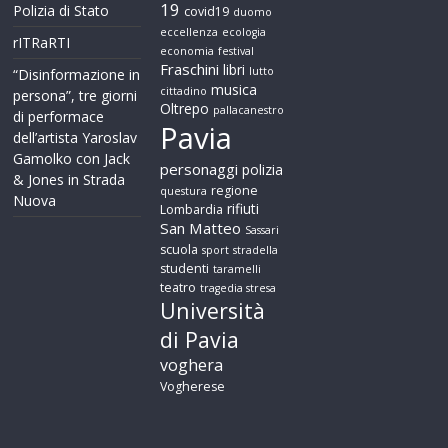
19
Polizia di Stato
covid19
duomo
eccellenza
ecologia
rITRaRTI
economia
festival
Fraschini
libri
lutto
“Disinformazione in
musica
cittadino
persona”, tre giorni
Oltrepo
pallacanestro
di performace
Pavia
dell’artista Yaroslav
Gamolko con Jack
personaggi
polizia
& Jones in Strada
regione
questura
Nuova
rifiuti
Lombardia
San Matteo
Sassari
scuola
sport
stradella
studenti
taramelli
teatro
tragedia stresa
Università
di Pavia
voghera
Vogherese