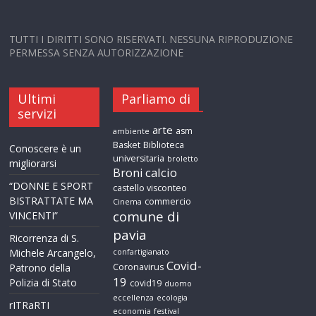
TUTTI I DIRITTI SONO RISERVATI. NESSUNA RIPRODUZIONE
PERMESSA SENZA AUTORIZZAZIONE
Ultimi
Parliamo di
servizi
arte
asm
ambiente
Basket
Biblioteca
Conoscere è un
universitaria
broletto
migliorarsi
calcio
Broni
“DONNE E SPORT
castello visconteo
BISTRATTATE MA
commercio
Cinema
comune di
VINCENTI”
pavia
Ricorrenza di S.
Michele Arcangelo,
confartigianato
Covid-
Patrono della
Coronavirus
19
Polizia di Stato
covid19
duomo
eccellenza
ecologia
rITRaRTI
economia
festival