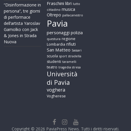
Fraschini
libri
lutto
“Disinformazione in
musica
cittadino
persona”, tre giorni
Oltrepo
pallacanestro
di performace
Pavia
dell’artista Yaroslav
Gamolko con Jack
personaggi
polizia
& Jones in Strada
regione
questura
Nuova
rifiuti
Lombardia
San Matteo
Sassari
scuola
sport
stradella
studenti
taramelli
teatro
tragedia stresa
Università
di Pavia
voghera
Vogherese
Copyright © 2026
PaviaPress News
. Tutti i diritti riservati.