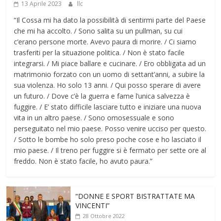
13 Aprile 2023
llc
“Il Cossa mi ha dato la possibilità di sentirmi parte del Paese
che mi ha accolto. / Sono salita su un pullman, su cui
c’erano persone morte. Avevo paura di morire. / Ci siamo
trasferiti per la situazione politica. / Non è stato facile
integrarsi. / Mi piace ballare e cucinare. / Ero obbligata ad un
matrimonio forzato con un uomo di settant’anni, a subire la
sua violenza. Ho solo 13 anni. / Qui posso sperare di avere
un futuro. / Dove c’è la guerra e fame l’unica salvezza è
fuggire. / E’ stato difficile lasciare tutto e iniziare una nuova
vita in un altro paese. / Sono omosessuale e sono
perseguitato nel mio paese. Posso venire ucciso per questo.
/ Sotto le bombe ho solo preso poche cose e ho lasciato il
mio paese. / Il treno per fuggire si è fermato per sette ore al
freddo. Non è stato facile, ho avuto paura.”
“DONNE E SPORT BISTRATTATE MA
VINCENTI”
28 Ottobre 2022