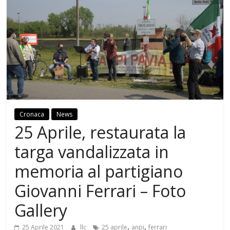
Cronaca
News
25 Aprile, restaurata la
targa vandalizzata in
memoria al partigiano
Giovanni Ferrari – Foto
Gallery
,
,
25 Aprile 2021
llc
25 aprile
anpi
ferrari