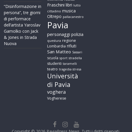
Fraschini
libri
lutto
“Disinformazione in
musica
cittadino
persona”, tre giorni
Oltrepo
pallacanestro
di performace
Pavia
dell’artista Yaroslav
Gamolko con Jack
personaggi
polizia
& Jones in Strada
regione
questura
Nuova
rifiuti
Lombardia
San Matteo
Sassari
scuola
sport
stradella
studenti
taramelli
teatro
tragedia stresa
Università
di Pavia
voghera
Vogherese
Copyright © 2026
PaviaPress News
. Tutti i diritti riservati.