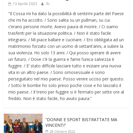
13 Aprile 2023
llc
“Il Cossa mi ha dato la possibilità di sentirmi parte del Paese
che mi ha accolto. / Sono salita su un pullman, su cui
c’erano persone morte. Avevo paura di morire. / Ci siamo
trasferiti per la situazione politica. / Non è stato facile
integrarsi. / Mi piace ballare e cucinare. / Ero obbligata ad un
matrimonio forzato con un uomo di settant’anni, a subire la
sua violenza. Ho solo 13 anni. / Qui posso sperare di avere
un futuro. / Dove c’è la guerra e fame l’unica salvezza è
fuggire. / E’ stato difficile lasciare tutto e iniziare una nuova
vita in un altro paese. / Sono omosessuale e sono
perseguitato nel mio paese. Posso venire ucciso per questo.
/ Sotto le bombe ho solo preso poche cose e ho lasciato il
mio paese. / Il treno per fuggire si è fermato per sette ore al
freddo. Non è stato facile, ho avuto paura.”
“DONNE E SPORT BISTRATTATE MA
VINCENTI”
28 Ottobre 2022