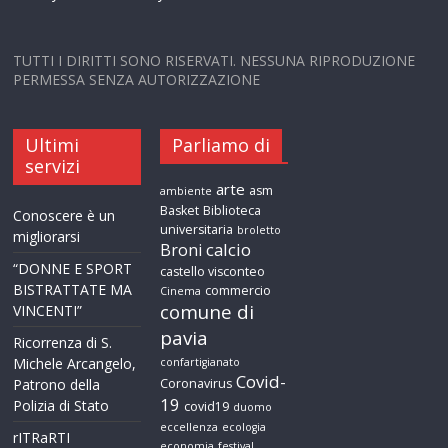
TUTTI I DIRITTI SONO RISERVATI. NESSUNA RIPRODUZIONE
PERMESSA SENZA AUTORIZZAZIONE
Ultimi
Parliamo di
servizi
arte
asm
ambiente
Basket
Biblioteca
Conoscere è un
universitaria
broletto
migliorarsi
calcio
Broni
“DONNE E SPORT
castello visconteo
BISTRATTATE MA
commercio
Cinema
comune di
VINCENTI”
pavia
Ricorrenza di S.
Michele Arcangelo,
confartigianato
Covid-
Patrono della
Coronavirus
19
Polizia di Stato
covid19
duomo
eccellenza
ecologia
rITRaRTI
economia
festival